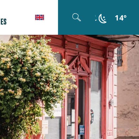
14°
ES