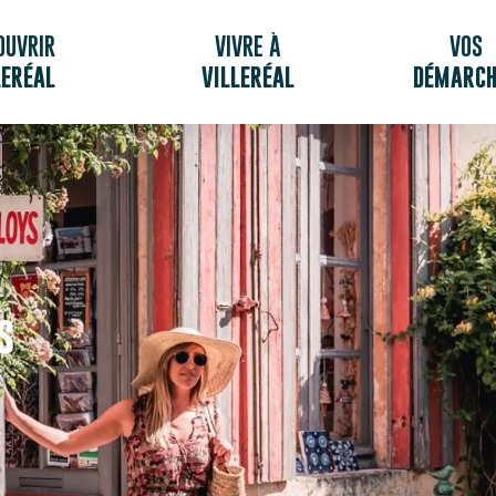
OUVRIR
VIVRE À
VOS
LERÉAL
VILLERÉAL
DÉMARCH
s