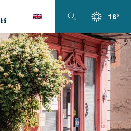
18°
ES