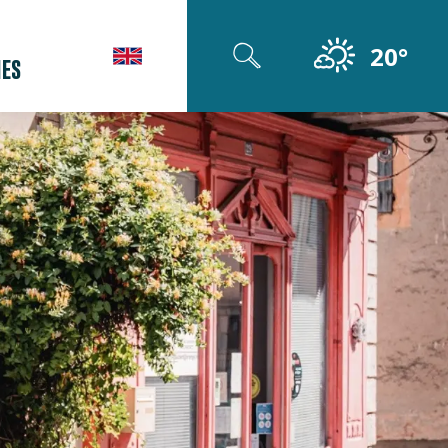
20°
ES