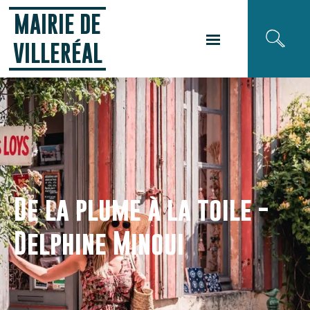
Panneau de gestion des cookies
MAIRIE DE
VILLERÉAL
De la plume à la toile -
Delphine Minoui