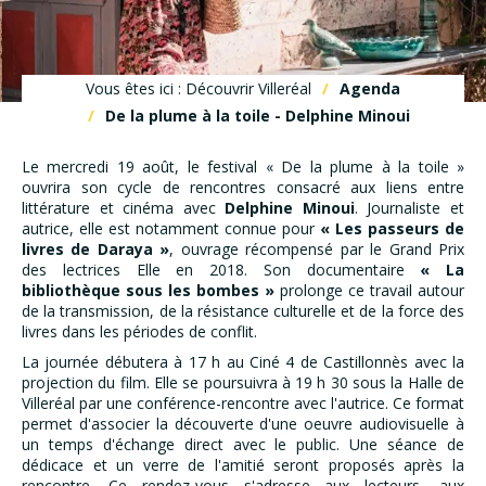
Vous êtes ici : Découvrir Villeréal
Agenda
De la plume à la toile - Delphine Minoui
Le mercredi 19 août, le festival « De la plume à la toile »
ouvrira son cycle de rencontres consacré aux liens entre
littérature et cinéma avec
Delphine Minoui
. Journaliste et
autrice, elle est notamment connue pour
« Les passeurs de
livres de Daraya »
, ouvrage récompensé par le Grand Prix
des lectrices Elle en 2018. Son documentaire
« La
bibliothèque sous les bombes »
prolonge ce travail autour
de la transmission, de la résistance culturelle et de la force des
livres dans les périodes de conflit.
La journée débutera à 17 h au Ciné 4 de Castillonnès avec la
projection du film. Elle se poursuivra à 19 h 30 sous la Halle de
Villeréal par une conférence-rencontre avec l'autrice. Ce format
permet d'associer la découverte d'une oeuvre audiovisuelle à
un temps d'échange direct avec le public. Une séance de
dédicace et un verre de l'amitié seront proposés après la
rencontre. Ce rendez-vous s'adresse aux lecteurs, aux