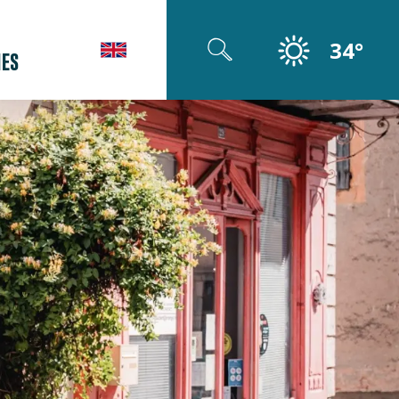
34°
ES