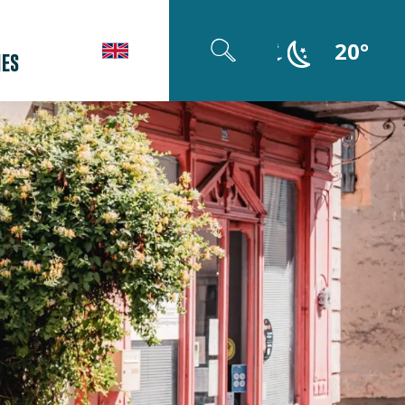
20°
ES