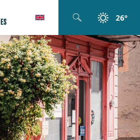
26°
ES